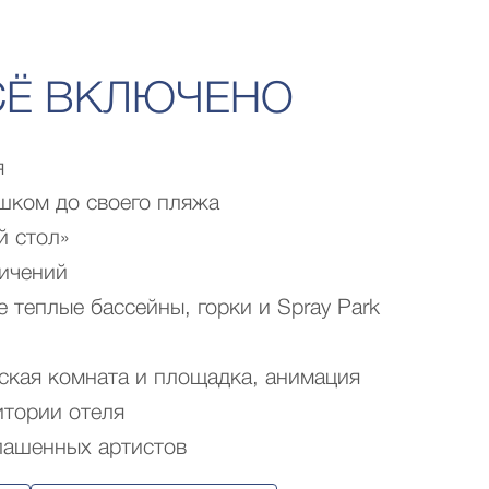
СЁ ВКЛЮЧЕНО
я
шком до своего пляжа
й стол»
ичений
 теплые бассейны, горки и Spray Park
тская комната и площадка, анимация
итории отеля
лашенных артистов