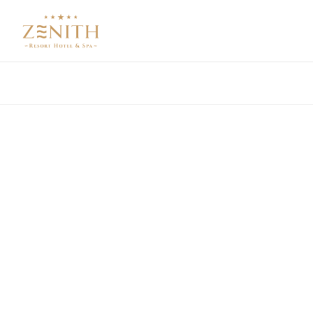
Про Zenith
Ультра все вклю
НОВЫЙ КРУГЛОГОДИЧНЫЙ СЕМЕЙНЫЙ SP
ZENITH RESORT HOTEL&SP
ALL INCLUSIVE